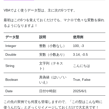
VBAでよく使うデータ型は、主に次の5つです。
最初はこの5つを覚えておくだけでも、マクロで色々な変数を操れ
るようになりますよ！
データ型
説明
使用例
Integer
整数（小数なし）
100, -3
Double
実数（小数あり）
3.14, -0.5
文字列（テキス
String
こんにちは
ト）
真偽値（はい／い
Boolean
True, False
いえ）
Date
日付や時刻
2025/6/1
この先の実例でも何度も登場しますので、「この型はこんな時に
使うんだな」とざっくりイメージしておくだけで大丈夫です！