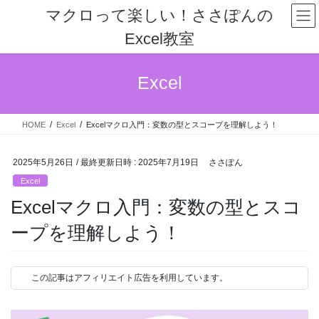
コ
ナ
マクロって楽しい！ささぽんの
ン
ビ
Excel教室
テ
ゲ
ン
ー
ツ
シ
Excel
へ
ョ
ス
ン
キ
に
HOME
Excel
Excelマクロ入門：変数の型とスコープを理解しよう！
ッ
移
プ
動
2025年5月26日
/ 最終更新日時 :
2025年7月19日
ささぽん
Excel
Excelマクロ入門：変数の型とスコ
ープを理解しよう！
この記事はアフィリエイト広告を利用しています。